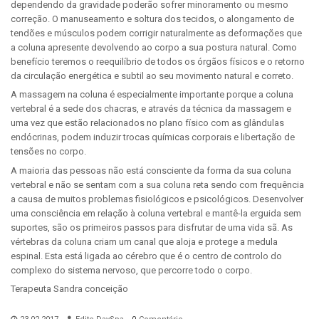
dependendo da gravidade poderão sofrer minoramento ou mesmo
correção. O manuseamento e soltura dos tecidos, o alongamento de
tendões e músculos podem corrigir naturalmente as deformações que
a coluna apresente devolvendo ao corpo a sua postura natural. Como
benefício teremos o reequilíbrio de todos os órgãos físicos e o retorno
da circulação energética e subtil ao seu movimento natural e correto.
A massagem na coluna é especialmente importante porque a coluna
vertebral é a sede dos chacras, e através da técnica da massagem e
uma vez que estão relacionados no plano físico com as glândulas
endócrinas, podem induzir trocas químicas corporais e libertação de
tensões no corpo.
A maioria das pessoas não está consciente da forma da sua coluna
vertebral e não se sentam com a sua coluna reta sendo com frequência
a causa de muitos problemas fisiológicos e psicológicos. Desenvolver
uma consciência em relação à coluna vertebral e mantê-la erguida sem
suportes, são os primeiros passos para disfrutar de uma vida sã. As
vértebras da coluna criam um canal que aloja e protege a medula
espinal. Esta está ligada ao cérebro que é o centro de controlo do
complexo do sistema nervoso, que percorre todo o corpo.
Terapeuta Sandra conceição