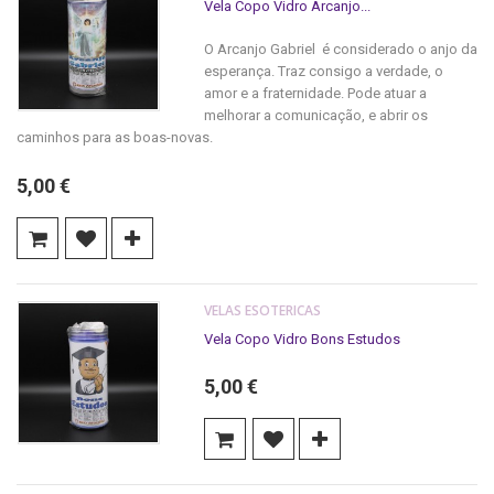
Vela Copo Vidro Arcanjo...
O Arcanjo Gabriel é considerado o anjo da
esperança. Traz consigo a verdade, o
amor e a fraternidade. Pode atuar a
melhorar a comunicação, e abrir os
caminhos para as boas-novas.
5,00 €
VELAS ESOTERICAS
Vela Copo Vidro Bons Estudos
5,00 €