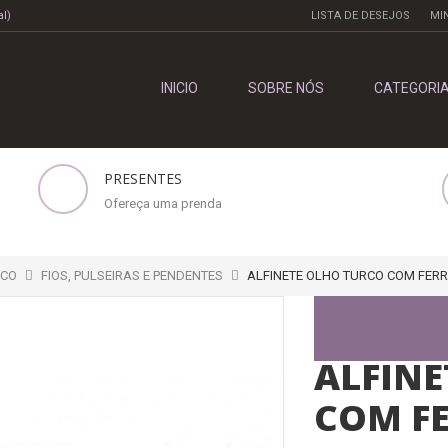
l)
LISTA DE DESEJOS
MI
INICIO
SOBRE NÓS
CATEGORI
PRESENTES
Ofereça uma prenda
ICO
FIOS, PULSEIRAS E PENDENTES
ALFINETE OLHO TURCO COM FER
ALFINE
COM F