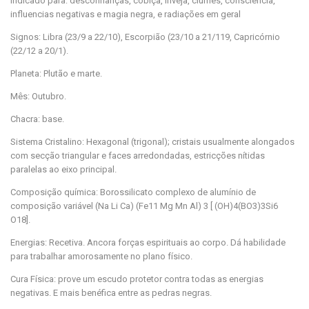
Indicado para: desconfianças, cobiça, inveja, ciúmes, consciência,
influencias negativas e magia negra, e radiações em geral
Signos: Libra (23/9 a 22/10), Escorpião (23/10 a 21/119, Capricórnio
(22/12 a 20/1).
Planeta: Plutão e marte.
Mês: Outubro.
Chacra: base.
Sistema Cristalino: Hexagonal (trigonal); cristais usualmente alongados
com secção triangular e faces arredondadas, estricções nítidas
paralelas ao eixo principal.
Composição química: Borossilicato complexo de alumínio de
composição variável (Na Li Ca) (Fe11 Mg Mn Al) 3 [ (OH)4(BO3)3Si6
O18].
Energias: Recetiva. Ancora forças espirituais ao corpo. Dá habilidade
para trabalhar amorosamente no plano físico.
Cura Física: prove um escudo protetor contra todas as energias
negativas. E mais benéfica entre as pedras negras.