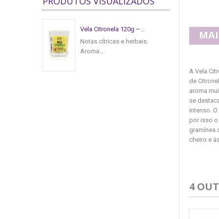
PRODUTOS VISUALIZADOS
Vela Citronela 120g –...
MAI
Notas cítricas e herbais.
Aroma...
A Vela Cit
de Citrone
aroma muit
se destaca
intenso. O
por isso o
gramínea c
cheiro e à
4 OU