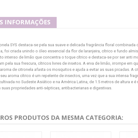
S INFORMAÇÕES
ronela SYS destaca-se pela sua suave e delicada fragrância floral combinada 
la, foi criada unindo o óleo essencial da flor de laranjeira, cítrico e fundo a
o intenso de limão que concentra o toque cítrico e destaca-se por ser anti 
m pela sua frescura, cítricos livres de insetos. A erva de limão, irrompe em 
 aroma de citronela afasta os mosquitos e ajuda a evitar as suas picadas. A c
 seu aroma cítrico é um repelente de insectos, uma vez que a sua intensa fragr
ultivada no Sudeste Asiático e na América Latina, de 1.5 metros de altura e 
s suas propriedades anti-sépticas, antibacterianas e digestivas.
TROS PRODUTOS DA MESMA CATEGORIA: