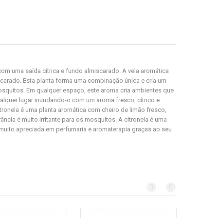
com uma saída cítrica e fundo almiscarado. A vela aromática
lmiscarado. Esta planta forma uma combinação única e cria um
mosquitos. Em qualquer espaço, este aroma cria ambientes que
qualquer lugar inundando-o com um aroma fresco, cítrico e
itronela é uma planta aromática com cheiro de limão fresco,
ância é muito irritante para os mosquitos. A citronela é uma
é muito apreciada em perfumaria e aromaterapia graças ao seu